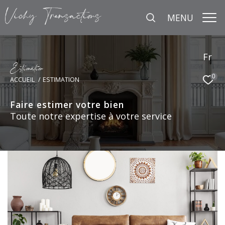
MENU
Fr
E
s
i
m
a
i
o
0
ACCUEIL
ESTIMATION
Faire estimer votre bien
Toute notre expertise à votre service