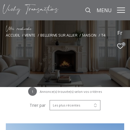
MENU
V
o
r
e
r
e
c
e
c
e
Fr
ACCUEIL
VENTE
BELLERIVE SUR ALLIER
MAISON
T4
0
1
Annonce(s) trouvée(s) selon vos critères
Trier par
Les plus récentes