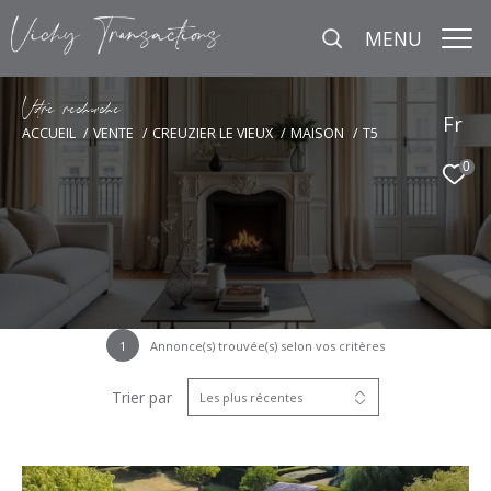
MENU
V
o
r
e
r
e
c
e
c
e
Fr
ACCUEIL
VENTE
CREUZIER LE VIEUX
MAISON
T5
0
1
Annonce(s) trouvée(s) selon vos critères
Trier par
Les plus récentes