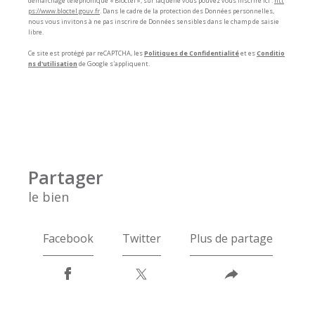
démarchage téléphonique « Bloctel », sur laquelle vous pouvez vous inscrire ici :
htt
ps://www.bloctel.gouv.fr
. Dans le cadre de la protection des Données personnelles,
nous vous invitons à ne pas inscrire de Données sensibles dans le champ de saisie
libre.
Ce site est protégé par reCAPTCHA, les
Politiques de Confidentialité
et es
Conditio
ns d'utilisation
de Google s'appliquent.
partager
le bien
Facebook
Twitter
Plus de partage