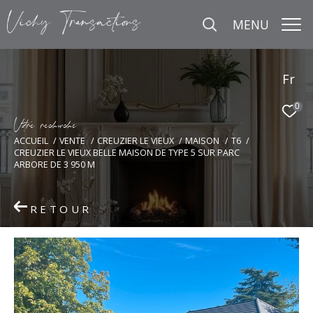
MENU
Fr
0
V
o
r
e
r
e
c
e
c
e
ACCUEIL
VENTE
CREUZIER LE VIEUX
MAISON
T6
CREUZIER LE VIEUX BELLE MAISON DE TYPE 5 SUR PARC
ARBORE DE 3 950 M
RETOUR