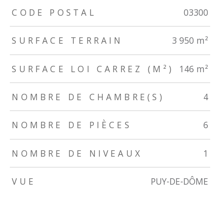
TRAD_ZEPHYR_Caracteristique
TRAD_ZEPHYR_Valeurs
CODE POSTAL
03300
SURFACE TERRAIN
3 950 m²
SURFACE LOI CARREZ (M²)
146 m²
NOMBRE DE CHAMBRE(S)
4
NOMBRE DE PIÈCES
6
NOMBRE DE NIVEAUX
1
VUE
PUY-DE-DÔME