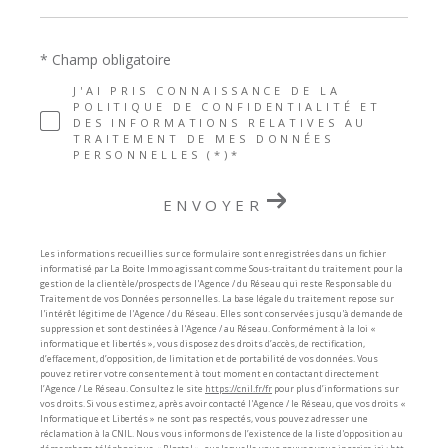
* Champ obligatoire
J'AI PRIS CONNAISSANCE DE LA
POLITIQUE DE CONFIDENTIALITÉ ET
DES INFORMATIONS RELATIVES AU
TRAITEMENT DE MES DONNÉES
PERSONNELLES (*)*
ENVOYER
Les informations recueillies sur ce formulaire sont enregistrées dans un fichier
informatisé par La Boite Immo agissant comme Sous-traitant du traitement pour la
gestion de la clientèle/prospects de l'Agence / du Réseau qui reste Responsable du
Traitement de vos Données personnelles. La base légale du traitement repose sur
l'intérêt légitime de l'Agence / du Réseau. Elles sont conservées jusqu'à demande de
suppression et sont destinées à l'Agence / au Réseau. Conformément à la loi «
informatique et libertés », vous disposez des droits d’accès, de rectification,
d’effacement, d’opposition, de limitation et de portabilité de vos données. Vous
pouvez retirer votre consentement à tout moment en contactant directement
l’Agence / Le Réseau. Consultez le site
https://cnil.fr/fr
pour plus d’informations sur
vos droits. Si vous estimez, après avoir contacté l'Agence / le Réseau, que vos droits «
Informatique et Libertés » ne sont pas respectés, vous pouvez adresser une
réclamation à la CNIL. Nous vous informons de l’existence de la liste d'opposition au