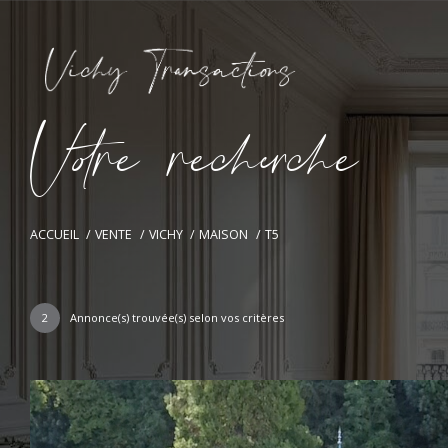
V
o
r
e
r
e
c
e
c
e
ACCUEIL
VENTE
VICHY
MAISON
T5
2
Annonce(s) trouvée(s) selon vos critères