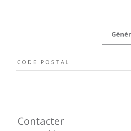
Génér
TRAD_ZEPHYR_Caracteristique
TRAD_ZEPHYR_Valeurs
CODE POSTAL
Contacter