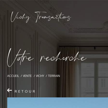
V
o
r
e
r
e
c
e
c
e
ACCUEIL
VENTE
VICHY
TERRAIN
RETOUR