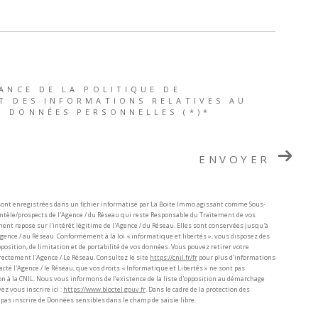
SANCE DE LA POLITIQUE DE
T DES INFORMATIONS RELATIVES AU
S DONNÉES PERSONNELLES (*)*
ENVOYER
 sont enregistrées dans un fichier informatisé par La Boite Immo agissant comme Sous-
ientèle/prospects de l'Agence / du Réseau qui reste Responsable du Traitement de vos
ent repose sur l'intérêt légitime de l'Agence / du Réseau. Elles sont conservées jusqu'à
ence / au Réseau. Conformément à la loi « informatique et libertés », vous disposez des
’opposition, de limitation et de portabilité de vos données. Vous pouvez retirer votre
ctement l’Agence / Le Réseau. Consultez le site
https://cnil.fr/fr
pour plus d’informations
tacté l'Agence / le Réseau, que vos droits « Informatique et Libertés » ne sont pas
n à la CNIL. Nous vous informons de l’existence de la liste d'opposition au démarchage
ez vous inscrire ici :
https://www.bloctel.gouv.fr
. Dans le cadre de la protection des
as inscrire de Données sensibles dans le champ de saisie libre.