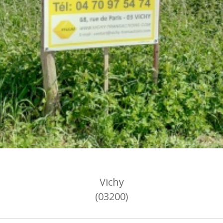
Vichy
(03200)