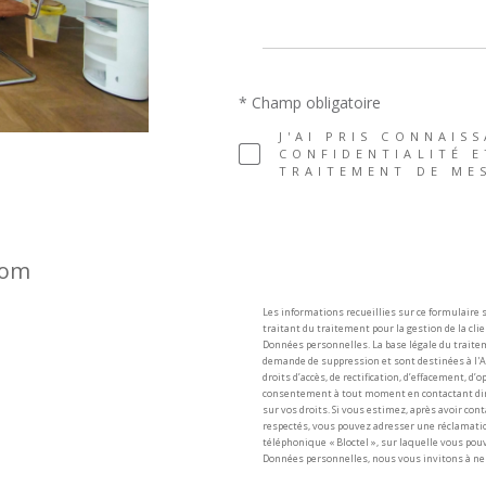
* Champ obligatoire
J'AI PRIS CONNAIS
CONFIDENTIALITÉ E
TRAITEMENT DE ME
com
Les informations recueillies sur ce formulaire
traitant du traitement pour la gestion de la cl
Données personnelles. La base légale du traitem
demande de suppression et sont destinées à l'Ag
droits d’accès, de rectification, d’effacement, d
consentement à tout moment en contactant dire
sur vos droits. Si vous estimez, après avoir con
respectés, vous pouvez adresser une réclamatio
téléphonique « Bloctel », sur laquelle vous pouv
Données personnelles, nous vous invitons à ne p