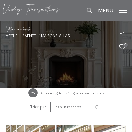
MENU
V
o
r
e
r
e
c
e
c
e
Fr
ACCUEIL
VENTE
MAISONS VILLAS
0
25
Annonce(s) trouvée(s) selon vos critères
Trier par
Les plus récentes